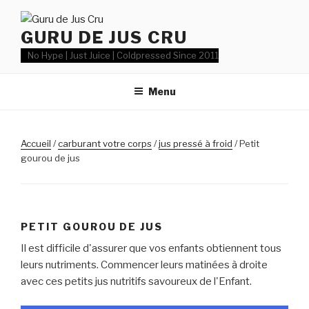
Aller
au
GURU DE JUS CRU
contenu
No Hype | Just Juice | Coldpressed Since 2011
Menu
Accueil
/
carburant votre corps
/
jus pressé à froid
/ Petit
gourou de jus
PETIT GOUROU DE JUS
Il est difficile d'assurer que vos enfants obtiennent tous
leurs nutriments. Commencer leurs matinées à droite
avec ces petits jus nutritifs savoureux de l'Enfant.