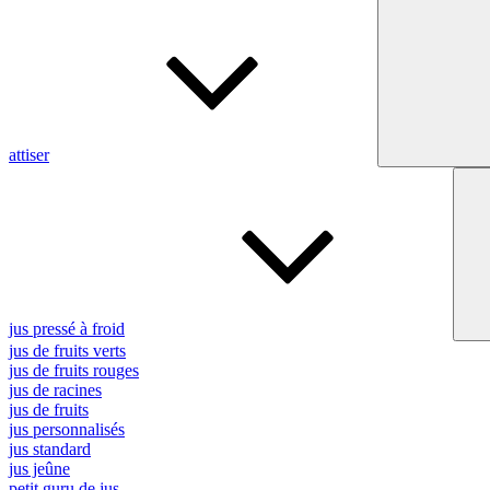
attiser
jus pressé à froid
jus de fruits verts
jus de fruits rouges
jus de racines
jus de fruits
jus personnalisés
jus standard
jus jeûne
petit guru de jus