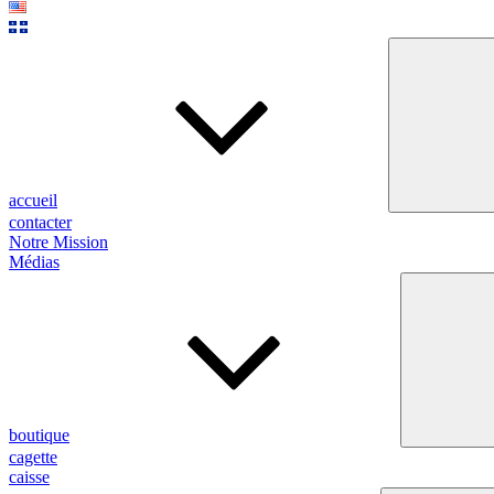
accueil
contacter
Notre Mission
Médias
boutique
cagette
caisse