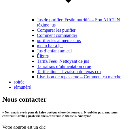
Jus de purifier, Festin nutritifs – Son AUCUN
régime jus
Comparer les purifier
Comment commander
purifier les aliments crus
menu bar à jus
Jus d’enfant amical
Élixirs
Tarifs/Fees- Nettoyant de jus
Taux/frais d’alimentation crue
Tarification – livraison de repas cru
Livraison de repas crue – Comment ça marche
soirée
rémunéré
Nous contacter
« Ne jamais avoir peur de faire quelque chose de nouveau. N’oubliez pas, amateurs
construit l’arche ; professionnels construit le titanic ». Anonyme
Votre gourou est un clic