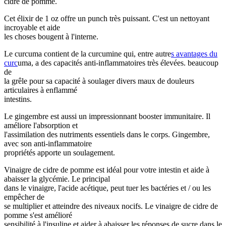
cidre de pomme.
Cet élixir de 1 oz offre un punch très puissant. C'est un nettoyant
incroyable et aide
les choses bougent à l'interne.
Le curcuma contient de la curcumine qui, entre autre
s avantages du
curc
uma, a des capacités anti-inflammatoires très élevées. beaucoup
de
la grêle pour sa capacité à soulager divers maux de douleurs
articulaires à enflammé
intestins.
Le gingembre est aussi un impressionnant booster immunitaire. Il
améliore l'absorption et
l'assimilation des nutriments essentiels dans le corps. Gingembre,
avec son anti-inflammatoire
propriétés apporte un soulagement.
Vinaigre de cidre de pomme est idéal pour votre intestin et aide à
abaisser la glycémie. Le principal
dans le vinaigre, l'acide acétique, peut tuer les bactéries et / ou les
empêcher de
se multiplier et atteindre des niveaux nocifs. Le vinaigre de cidre de
pomme s'est amélioré
sensibilité à l'insuline et aider à abaisser les réponses de sucre dans le