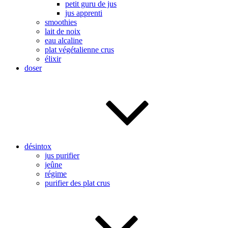
petit guru de jus
jus apprenti
smoothies
lait de noix
eau alcaline
plat végétalienne crus
élixir
doser
désintox
jus purifier
jeûne
régime
purifier des plat crus