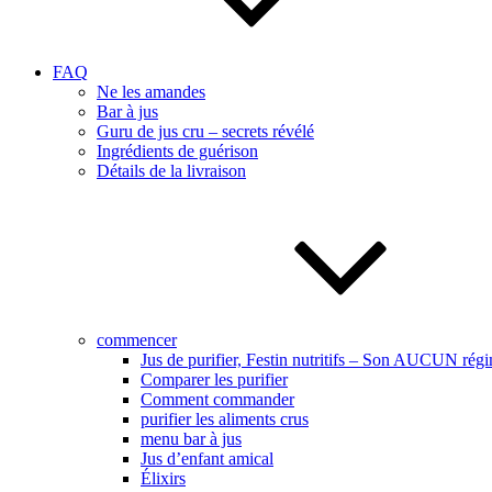
FAQ
Ne les amandes
Bar à jus
Guru de jus cru – secrets révélé
Ingrédients de guérison
Détails de la livraison
commencer
Jus de purifier, Festin nutritifs – Son AUCUN régi
Comparer les purifier
Comment commander
purifier les aliments crus
menu bar à jus
Jus d’enfant amical
Élixirs