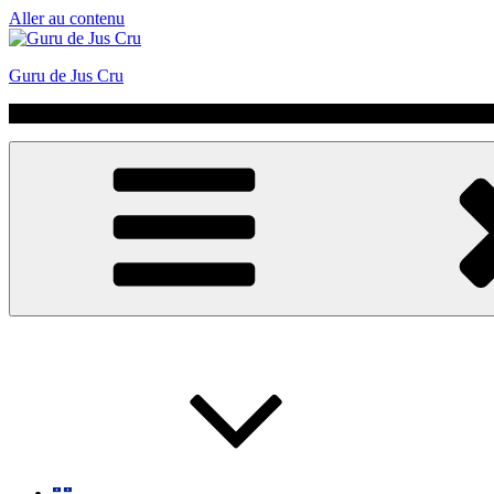
Aller au contenu
Guru de Jus Cru
No Hype | Just Juice | Coldpressed Since 2011