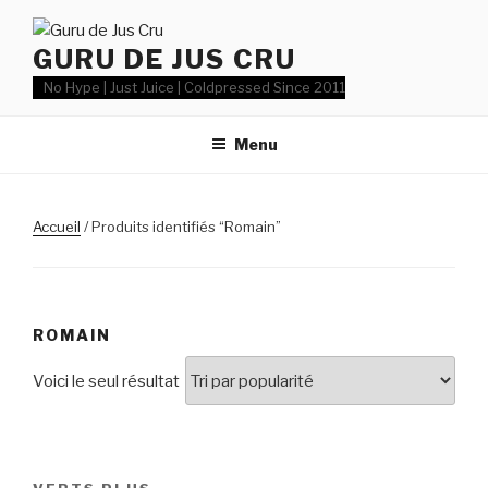
Aller
au
GURU DE JUS CRU
contenu
No Hype | Just Juice | Coldpressed Since 2011
Menu
Accueil
/ Produits identifiés “Romain”
ROMAIN
Voici le seul résultat