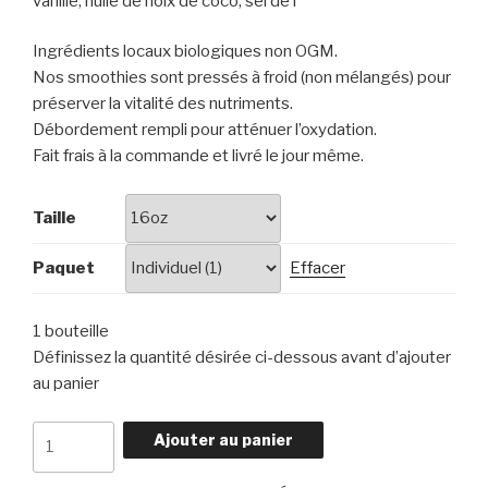
vanille, huile de noix de coco, sel de l'
Ingrédients locaux biologiques non OGM.
Nos smoothies sont pressés à froid (non mélangés) pour
préserver la vitalité des nutriments.
Débordement rempli pour atténuer l’oxydation.
Fait frais à la commande et livré le jour même.
Taille
Paquet
Effacer
1 bouteille
Définissez la quantité désirée ci-dessous avant d’ajouter
au panier
quantité
Ajouter au panier
de
La