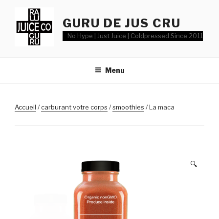
Aller
au
GURU DE JUS CRU
contenu
No Hype | Just Juice | Coldpressed Since 2011
Menu
Accueil
/
carburant votre corps
/
smoothies
/ La maca
🔍