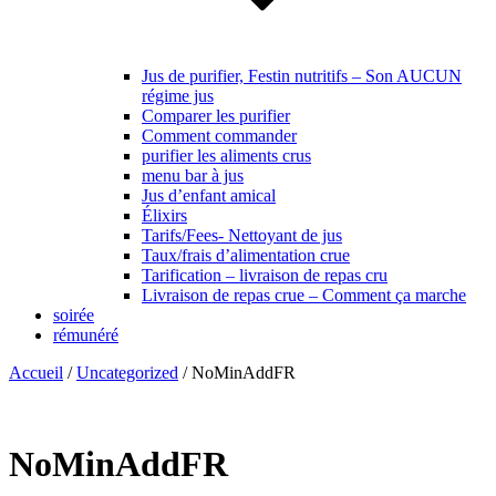
Jus de purifier, Festin nutritifs – Son AUCUN
régime jus
Comparer les purifier
Comment commander
purifier les aliments crus
menu bar à jus
Jus d’enfant amical
Élixirs
Tarifs/Fees- Nettoyant de jus
Taux/frais d’alimentation crue
Tarification – livraison de repas cru
Livraison de repas crue – Comment ça marche
soirée
rémunéré
Accueil
/
Uncategorized
/ NoMinAddFR
NoMinAddFR