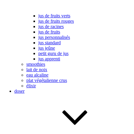
jus de fruits verts
jus de fruits rouges
jus de racines
jus de fruits
jus personnalisés
jus standard
jus jeûne
petit guru de jus
jus apprenti
smoothies
lait de noix
eau alcaline
plat végétalienne crus
élixir
doser